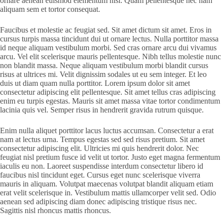
ornare aenean euismod elementum nisi. Quam pellentesque nec nam
aliquam sem et tortor consequat.
Faucibus et molestie ac feugiat sed. Sit amet dictum sit amet. Eros in
cursus turpis massa tincidunt dui ut ornare lectus. Nulla porttitor massa
id neque aliquam vestibulum morbi. Sed cras ornare arcu dui vivamus
arcu. Vel elit scelerisque mauris pellentesque. Nibh tellus molestie nunc
non blandit massa. Neque aliquam vestibulum morbi blandit cursus
risus at ultrices mi. Velit dignissim sodales ut eu sem integer. Et leo
duis ut diam quam nulla porttitor. Lorem ipsum dolor sit amet
consectetur adipiscing elit pellentesque. Sit amet tellus cras adipiscing
enim eu turpis egestas. Mauris sit amet massa vitae tortor condimentum
lacinia quis vel. Semper risus in hendrerit gravida rutrum quisque.
Enim nulla aliquet porttitor lacus luctus accumsan. Consectetur a erat
nam at lectus urna. Tempus egestas sed sed risus pretium. Sit amet
consectetur adipiscing elit. Ultricies mi quis hendrerit dolor. Nec
feugiat nisl pretium fusce id velit ut tortor. Justo eget magna fermentum
iaculis eu non. Laoreet suspendisse interdum consectetur libero id
faucibus nisl tincidunt eget. Cursus eget nunc scelerisque viverra
mauris in aliquam. Volutpat maecenas volutpat blandit aliquam etiam
erat velit scelerisque in. Vestibulum mattis ullamcorper velit sed. Odio
aenean sed adipiscing diam donec adipiscing tristique risus nec.
Sagittis nisl rhoncus mattis rhoncus.