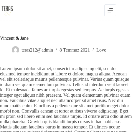
Skip
to
content
Vincent & Jane
teras212@admin
8 Temmuz 2021
Love
Lorem ipsum dolor sit amet, consectetur adipiscing elit, sed do
eiusmod tempor incididunt ut labore et dolore magna aliqua. Aenean
vel elit scelerisque mauris pellentesque pulvinar. Varius quam quisque
id diam vel quam elementum pulvinar. Tellus id interdum velit laoreet
id. Et malesuada fames ac turpis egestas sed tempus. Ac turpis egestas
integer eget aliquet nibh praesent. Vel quam elementum pulvinar etiam
non. Faucibus vitae aliquet nec ullamcorper sit amet risus. Nec dui
nunc mattis enim. Faucibus a pellentesque sit amet porttitor eget dolor
morbi non. Convallis aenean et tortor at risus viverra adipiscing. Eget
mi proin sed libero enim sed faucibus turpis. Id ornare arcu odio ut sem
nulla pharetra. Gravida quis blandit turpis cursus in hac habitasse.
Mattis aliquam faucibus purus in massa tempor. Et ultrices neque