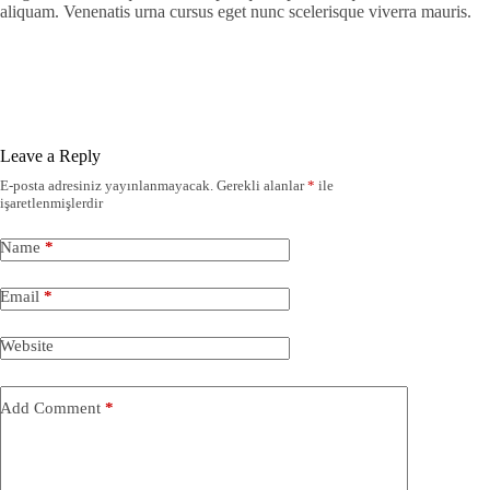
aliquam. Venenatis urna cursus eget nunc scelerisque viverra mauris.
Leave a Reply
E-posta adresiniz yayınlanmayacak.
Gerekli alanlar
*
ile
işaretlenmişlerdir
Name
*
Email
*
Website
Add Comment
*