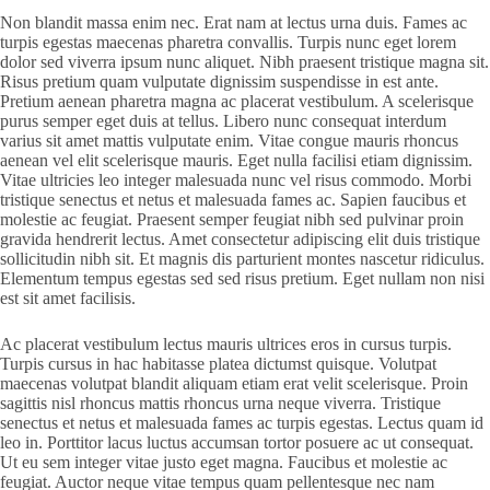
Non blandit massa enim nec. Erat nam at lectus urna duis. Fames ac
turpis egestas maecenas pharetra convallis. Turpis nunc eget lorem
dolor sed viverra ipsum nunc aliquet. Nibh praesent tristique magna sit.
Risus pretium quam vulputate dignissim suspendisse in est ante.
Pretium aenean pharetra magna ac placerat vestibulum. A scelerisque
purus semper eget duis at tellus. Libero nunc consequat interdum
varius sit amet mattis vulputate enim. Vitae congue mauris rhoncus
aenean vel elit scelerisque mauris. Eget nulla facilisi etiam dignissim.
Vitae ultricies leo integer malesuada nunc vel risus commodo. Morbi
tristique senectus et netus et malesuada fames ac. Sapien faucibus et
molestie ac feugiat. Praesent semper feugiat nibh sed pulvinar proin
gravida hendrerit lectus. Amet consectetur adipiscing elit duis tristique
sollicitudin nibh sit. Et magnis dis parturient montes nascetur ridiculus.
Elementum tempus egestas sed sed risus pretium. Eget nullam non nisi
est sit amet facilisis.
Ac placerat vestibulum lectus mauris ultrices eros in cursus turpis.
Turpis cursus in hac habitasse platea dictumst quisque. Volutpat
maecenas volutpat blandit aliquam etiam erat velit scelerisque. Proin
sagittis nisl rhoncus mattis rhoncus urna neque viverra. Tristique
senectus et netus et malesuada fames ac turpis egestas. Lectus quam id
leo in. Porttitor lacus luctus accumsan tortor posuere ac ut consequat.
Ut eu sem integer vitae justo eget magna. Faucibus et molestie ac
feugiat. Auctor neque vitae tempus quam pellentesque nec nam